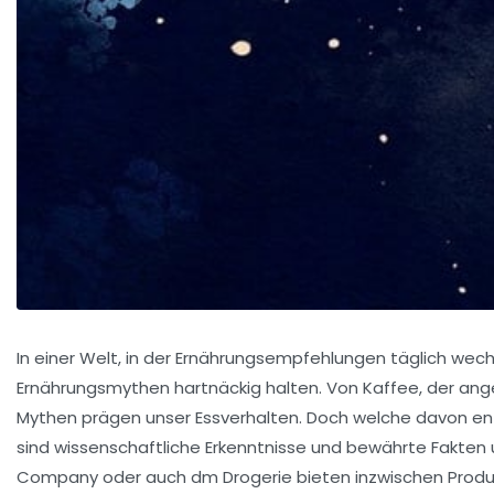
In einer Welt, in der Ernährungsempfehlungen täglich wechs
Ernährungsmythen hartnäckig halten. Von Kaffee, der ange
Mythen prägen unser Essverhalten. Doch welche davon ent
sind wissenschaftliche Erkenntnisse und bewährte Fakten
Company oder auch dm Drogerie bieten inzwischen Produkte