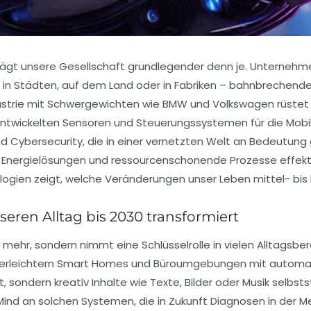
ägt unsere Gesellschaft grundlegender denn je. Unternehmen
b in Städten, auf dem Land oder in Fabriken – bahnbrechende
dustrie mit Schwergewichten wie BMW und Volkswagen rüstet
hentwickelten Sensoren und Steuerungssystemen für die Mobi
nd Cybersecurity, die in einer vernetzten Welt an Bedeutung
nergielösungen und ressourcenschonende Prozesse effektiv z
ologien zeigt, welche Veränderungen unser Leben mittel- bis 
nseren Alltag bis 2030 transformiert
e mehr, sondern nimmt eine Schlüsselrolle in vielen Alltagsb
erleichtern Smart Homes und Büroumgebungen mit automatisie
t, sondern kreativ Inhalte wie Texte, Bilder oder Musik selbs
 an solchen Systemen, die in Zukunft Diagnosen in der Mediz