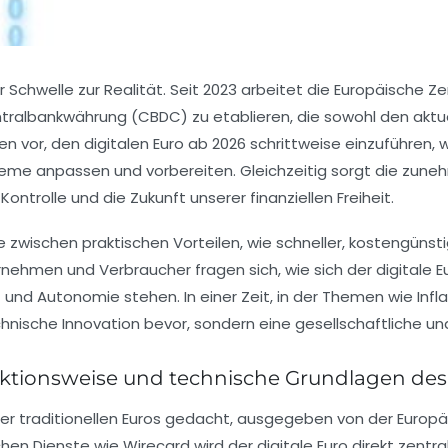
er Schwelle zur Realität. Seit 2023 arbeitet die Europäisch
 Zentralbankwährung (CBDC) zu etablieren, die sowohl den ak
hen vor, den digitalen Euro ab 2026 schrittweise einzuführen,
teme anpassen und vorbereiten. Gleichzeitig sorgt die zun
ontrolle und die Zukunft unserer finanziellen Freiheit.
zwischen praktischen Vorteilen, wie schneller, kostengünst
nehmen und Verbraucher fragen sich, wie sich der digitale 
tät und Autonomie stehen. In einer Zeit, in der Themen wie In
chnische Innovation bevor, sondern eine gesellschaftliche un
ktionsweise und technische Grundlagen des 
nserer traditionellen Euros gedacht, ausgegeben von der Europ
 Dienste wie Wirecard wird der digitale Euro direkt zentral v