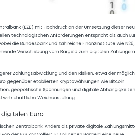
e Zentralbank (EZB) mit Hochdruck an der Umsetzung dieser ne
tuellen technologischen Anforderungen entspricht als auch E
 wobei die Bundesbank und zahlreiche Finanzinstitute wie N26,
ehmende Verschiebung vom Bargeld zum digitalen Zahlungsmi
igerer Zahlungsabwicklung und den Risiken, etwa der möglich
Euro gegenüber etablierten Kryptowährungen wie Bitcoin
flation, geopolitische Spannungen und digitale Abhängigkeite
d wirtschaftliche Weichenstellung.
digitalen Euro
äischen Zentralbank. Anders als private digitale Zahlungsmitt
on der EZB kontrolliert. Er soll neben Bargeld eine neue