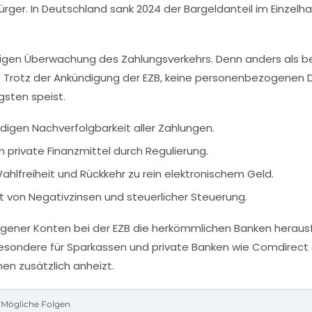
rger. In Deutschland sank 2024 der Bargeldanteil im Einzelh
ändigen Überwachung des Zahlungsverkehrs. Denn anders als
. Trotz der Ankündigung der EZB, keine personenbezogenen 
gsten speist.
ndigen Nachverfolgbarkeit aller Zahlungen.
in private Finanzmittel durch Regulierung.
hlfreiheit und Rückkehr zu rein elektronischem Geld.
t von Negativzinsen und steuerlicher Steuerung.
eigener Konten bei der EZB die herkömmlichen Banken herausf
sbesondere für Sparkassen und private Banken wie Comdirec
nen zusätzlich anheizt.
Mögliche Folgen