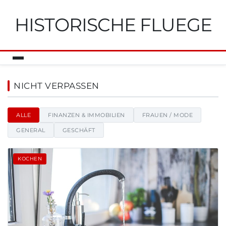
HISTORISCHE FLUEGE
Historische Fluege - Nachricht
NICHT VERPASSEN
ALLE
FINANZEN & IMMOBILIEN
FRAUEN / MODE
GENERAL
GESCHÄFT
KOCHEN