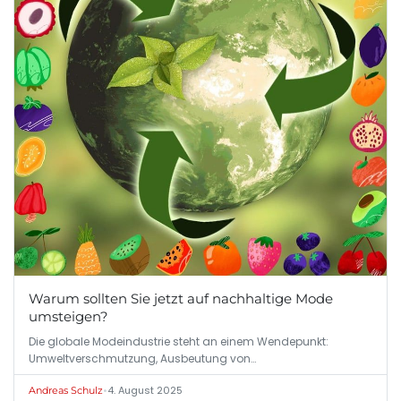
Warum sollten Sie jetzt auf nachhaltige Mode
umsteigen?
Die globale Modeindustrie steht an einem Wendepunkt:
Umweltverschmutzung, Ausbeutung von…
•
4. August 2025
Andreas Schulz