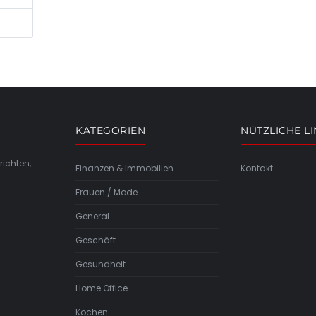
KATEGORIEN
NÜTZLICHE L
richten,
Finanzen & Immobilien
Kontakt
Frauen / Mode
General
Geschäft
Gesundheit
Home Office
Kochen