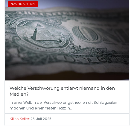
NACHRICHTEN
Welche Verschwörung entlarvt niemand in den
Medien?
In einer Welt, in der Verschwörungstheorien oft Schlagzeilen
machen und einen festen Platz in…
•
23. Juli 2025
Kilian Keller