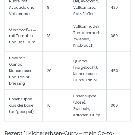
Rührei mit
Eier, Avocado,
Avocado und
8
Vollkornbrot,
420
Vollkornbrot
Salz, Pfeffer
Vollkornnudeln,
One-Pot-Pasta
Tomatenmark,
mit Tomaten
18
380
Zwiebeln,
und Basilikum
Knoblauch
Bowl mit
Quinoa
Quinoa,
(vorgekocht),
Kichererbsen
20
450
Kichererbsen,
und Tahini-
Gurke, Tahini
Dressing
Linsensuppe
Linsensuppe
(Dose),
aus der Dose
10
300
Zwiebeln,
(aufgepeppt)
Karotten, Curry
Rezept 1: Kichererbsen-Curry – mein Go-to-