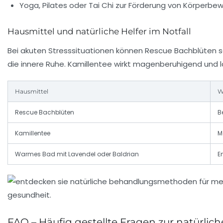
Yoga, Pilates oder Tai Chi zur Förderung von Körperb
Hausmittel und natürliche Helfer im Notfall
Bei akuten Stresssituationen können Rescue Bachblüten s
die innere Ruhe. Kamillentee wirkt magenberuhigend und läs
Hausmittel
W
Rescue Bachblüten
B
Kamillentee
M
Warmes Bad mit Lavendel oder Baldrian
E
FAQ – Häufig gestellte Fragen zur natürl