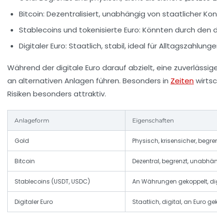
Bitcoin:
Dezentralisiert, unabhängig von staatlicher Ko
Stablecoins und tokenisierte Euro:
Könnten durch den di
Digitaler Euro:
Staatlich, stabil, ideal für Alltagszahlun
Während der digitale Euro darauf abzielt, eine zuverläss
an alternativen Anlagen führen. Besonders in
Zeiten
wirtsc
Risiken besonders attraktiv.
Anlageform
Eigenschaften
Gold
Physisch, krisensicher, begre
Bitcoin
Dezentral, begrenzt, unabhä
Stablecoins (USDT, USDC)
An Währungen gekoppelt, digi
Digitaler Euro
Staatlich, digital, an Euro ge