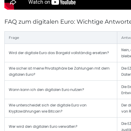
FAQ zum digitalen Euro: Wichtige Antwort
Frage
Antw
Nein,
Wird der digitale Euro das Bargeld vollständig ersetzen?
bleib
Wie sicher ist meine Privatsphäre bei Zahlungen mit dem
Die E
digitalen Euro?
Daten
Die E
Wann kann ich den digitalen Euro nutzen?
Entwi
Wie unterscheidet sich der digitale Euro von
Der d
Kryptowährungen wie Bitcoin?
von R
Die E
Wer wird den digitalen Euro verwalten?
zustä