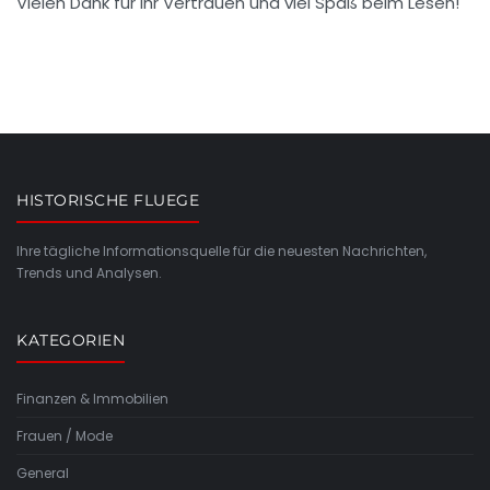
Vielen Dank für Ihr Vertrauen und viel Spaß beim Lesen!
HISTORISCHE FLUEGE
Ihre tägliche Informationsquelle für die neuesten Nachrichten,
Trends und Analysen.
KATEGORIEN
Finanzen & Immobilien
Frauen / Mode
General