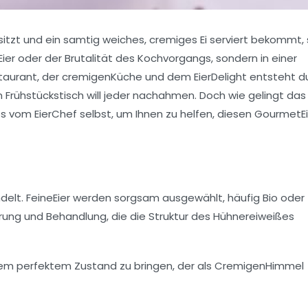
itzt und ein samtig weiches, cremiges Ei serviert bekommt, s
 Eier oder der Brutalität des Kochvorgangs, sondern in einer
staurant, der cremigenKüche und dem EierDelight entsteht d
Frühstückstisch will jeder nachahmen. Doch wie gelingt das
ps vom EierChef selbst, um Ihnen zu helfen, diesen GourmetE
delt. FeineEier werden sorgsam ausgewählt, häufig Bio oder
erung und Behandlung, die die Struktur des Hühnereiweißes
nem perfektem Zustand zu bringen, der als
CremigenHimmel