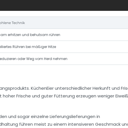
hlene Technik
am erhitzen und behutsam rühren
lliertes Rühren bei mäßiger Hitze
 reduzieren oder Weg vom Herd nehmen
ngsprodukts. KüchenEier unterschiedlicher Herkunft und Fri
t hoher Frische und guter Fütterung erzeugen weniger Eiweiß
en und sogar einzelne Lieferungslieferungen in
ilandhaltung führen meist zu einem intensiveren Geschmack un