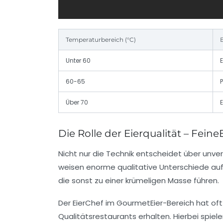
Temperaturbereich (°C)
E
Unter 60
E
60-65
P
Über 70
E
Die Rolle der Eierqualität – Fein
Nicht nur die Technik entscheidet über unv
weisen enorme qualitative Unterschiede auf,
die sonst zu einer krümeligen Masse führen.
Der EierChef im GourmetEier-Bereich hat oft Z
Qualitätsrestaurants erhalten. Hierbei spie