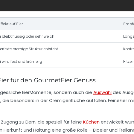
ffekt auf Eier
Empfo
i bleibt flüssig oder sehr weich
Langs
erfekte cremige Struktur entsteht
Kontro
i wird fest und krümelig
Hitze
eEier für den GourmetEier Genuss
ergessliche EierMomente, sondern auch die
Auswahl
des Ausga
 die besonders in der CremigenKüche auffallen. FeineEier mi
ugang zu Eiern, die speziell für feine
Küchen
entwickelt wurd
len Herkunft und Haltung eine große Rolle – Bioeier und Fre