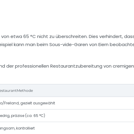
.
on etwa 65 °C nicht zu überschreiten. Dies verhindert, das
 Beispiel kann man beim Sous-vide-Garen von Eiern beobachte
 und der professionellen Restaurantzubereitung von cremigen
estaurantMethode
io/Freiland, gezielt ausgewählt
iedrig, präzise (ca. 65 °C)
angsam, kontrolliert