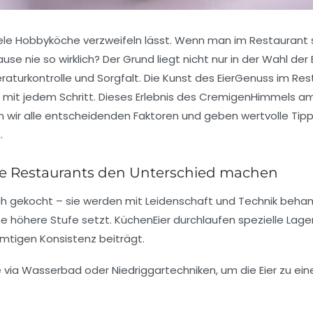
viele Hobbyköche verzweifeln lässt. Wenn man im Restaurant s
se nie so wirklich? Der Grund liegt nicht nur in der Wahl der
aturkontrolle und Sorgfalt. Die Kunst des EierGenuss im Re
it jedem Schritt. Dieses Erlebnis des CremigenHimmels am 
hen wir alle entscheidenden Faktoren und geben wertvolle Tip
.
Wie Restaurants den Unterschied machen
ch gekocht – sie werden mit Leidenschaft und Technik behan
e höhere Stufe setzt. KüchenEier durchlaufen spezielle Lag
mtigen Konsistenz beiträgt.
 via Wasserbad oder Niedriggartechniken, um die Eier zu ei