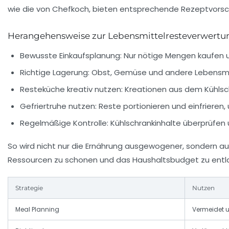
wie die von Chefkoch, bieten entsprechende Rezeptvorsc
Herangehensweise zur Lebensmittelresteverwertu
Bewusste Einkaufsplanung:
Nur nötige Mengen kaufen u
Richtige Lagerung:
Obst, Gemüse und andere Lebensmitte
Resteküche kreativ nutzen:
Kreationen aus dem Kühlsc
Gefriertruhe nutzen:
Reste portionieren und einfrieren, 
Regelmäßige Kontrolle:
Kühlschrankinhalte überprüfen 
So wird nicht nur die Ernährung ausgewogener, sondern a
Ressourcen zu schonen und das Haushaltsbudget zu entl
Strategie
Nutzen
Meal Planning
Vermeidet un