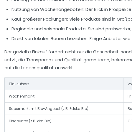
Nutzung von Wochenangeboten:
Der Blick in Prospekt
Kauf größerer Packungen:
Viele Produkte sind in Großp
Regionale und saisonale Produkte:
Sie sind preiswerter
Direkt von lokalen Bauern beziehen:
Einige Anbieter wie 
Der gezielte Einkauf fördert nicht nur die Gesundheit, so
setzt, die Transparenz und Qualität garantieren, bekommen
auf die Lebensqualität auswirkt.
Einkaufsort
Vo
Wochenmarkt
Fr
Supermarkt mit Bio-Angebot (z.B. Edeka Bio)
Be
Discounter (z.B. dm Bio)
Gü