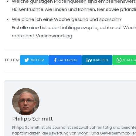
Welche günstigen Proteinquellen sind empfehlenswert
Hülsenfrüchte wie Linsen und Bohnen, Eier sowie pflanz
Wie plane ich eine Woche gesund und sparsam?
Erstelle eine Liste der Lieblingsrezepte, achte auf W
reduzierst Verschwendung.
TEILEN:
TWITTER
FACEBOOK
LINKEDIN
WHATS
Philipp Schmitt
Philipp Schmitt ist als Journalist seit zwölf Jahren tätig und ber
Kapitalmärkten, die Bewertung von Wohn- und Gewerbeimmobilien 