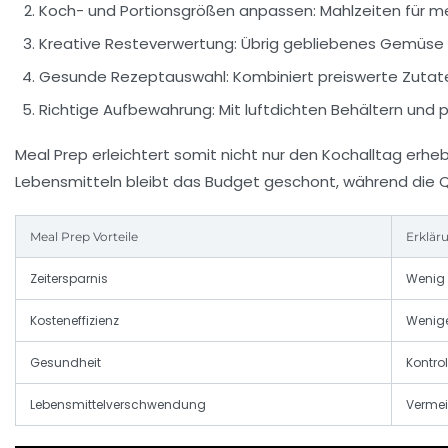
Koch- und Portionsgrößen anpassen:
Mahlzeiten für me
Kreative Resteverwertung:
Übrig gebliebenes Gemüse u
Gesunde Rezeptauswahl:
Kombiniert preiswerte Zutate
Richtige Aufbewahrung:
Mit luftdichten Behältern und 
Meal Prep erleichtert somit nicht nur den Kochalltag erh
Lebensmitteln bleibt das Budget geschont, während die Q
Meal Prep Vorteile
Erklär
Zeitersparnis
Wenig
Kosteneffizienz
Wenige
Gesundheit
Kontro
Lebensmittelverschwendung
Vermei