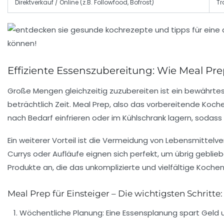
Direktverkauf / Online (z.B. Followfood, Bofrost)
Tr
Effiziente Essenszubereitung: Wie Meal Pre
Große Mengen gleichzeitig zuzubereiten ist ein bewährte
beträchtlich Zeit. Meal Prep, also das vorbereitende Koche
nach Bedarf einfrieren oder im Kühlschrank lagern, sodass
Ein weiterer Vorteil ist die Vermeidung von Lebensmittel
Currys oder Aufläufe eignen sich perfekt, um übrig gebli
Produkte an, die das unkomplizierte und vielfältige Koche
Meal Prep für Einsteiger – Die wichtigsten Schritte:
Wöchentliche Planung:
Eine Essensplanung spart Geld 