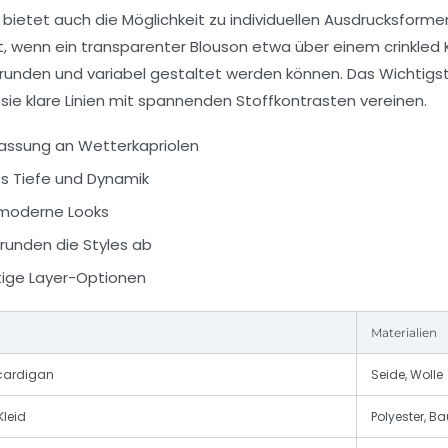
rn bietet auch die Möglichkeit zu individuellen Ausdrucksfo
light, wenn ein transparenter Blouson etwa über einem crinkl
brunden und variabel gestaltet werden können. Das Wichtigs
sie klare Linien mit spannenden Stoffkontrasten vereinen.
passung an Wetterkapriolen
ts Tiefe und Dynamik
r moderne Looks
runden die Styles ab
ältige Layer-Optionen
Materialien
kcardigan
Seide, Wolle
Kleid
Polyester, B