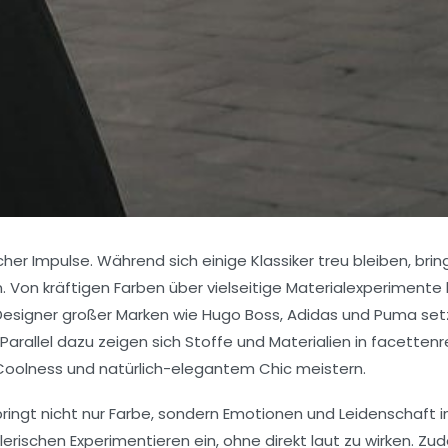
her Impulse. Während sich einige Klassiker treu bleiben, brin
Von kräftigen Farben über vielseitige Materialexperimente b
 Designer großer Marken wie
Hugo Boss
,
Adidas
und
Puma
set
arallel dazu zeigen sich Stoffe und Materialien in facetten
 Coolness und natürlich-elegantem Chic meistern.
ringt nicht nur Farbe, sondern Emotionen und Leidenschaft i
erischen Experimentieren ein, ohne direkt laut zu wirken. Z