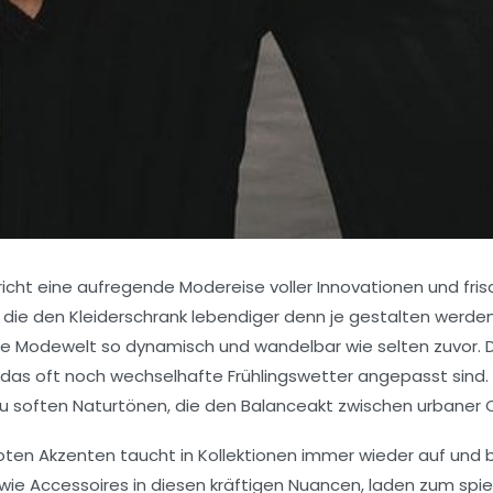
richt eine aufregende Modereise voller Innovationen und frisc
e den Kleiderschrank lebendiger denn je gestalten werden. 
 die Modewelt so dynamisch und wandelbar wie selten zuvor.
das oft noch wechselhafte Frühlingswetter angepasst sind. P
n zu soften Naturtönen, die den Balanceakt zwischen urbaner
oten Akzenten taucht in Kollektionen immer wieder auf und b
wie Accessoires in diesen kräftigen Nuancen, laden zum spiel