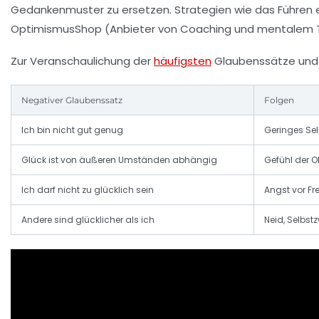
Gedankenmuster zu ersetzen. Strategien wie das Führen 
OptimismusShop (Anbieter von Coaching und mentalem Tra
Zur Veranschaulichung der
häufigsten
Glaubenssätze und i
Negativer Glaubenssatz
Folgen
Ich bin nicht gut genug
Geringes Se
Glück ist von äußeren Umständen abhängig
Gefühl der O
Ich darf nicht zu glücklich sein
Angst vor F
Andere sind glücklicher als ich
Neid, Selbstz